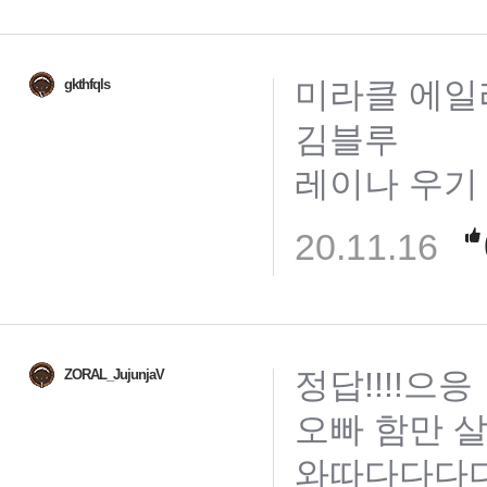
미라클 에일
gkthfqls
김블루
레이나 우기
20.11.16
정답!!!!으응
ZORAL_JujunjaV
오빠 함만 
와따다다다다