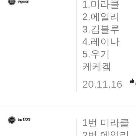
1.미라클
wpoon
2.에일리
3.김블루
4.레이나
5.우기
케케켘
20.11.16
1번 미라클
taz1223
2번 에일리