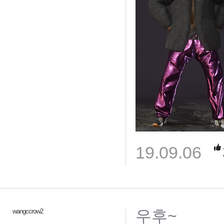
19.09.06
우후~
wangccrow2