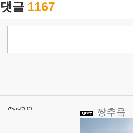
1167
댓글
짱추움
aZzyun-123_123
BEST