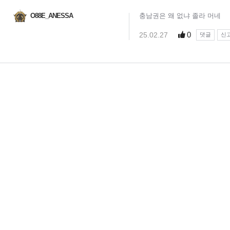
O88E_ANESSA
충남권은 왜 없냐 졸라 머네
0
25.02.27
댓글
신
님
랭킹 정보가
없습니다.