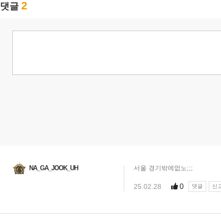
2
댓글
NA_GA_JOOK_UH
서울 경기밖에없노;;;
0
25.02.28
댓글
신