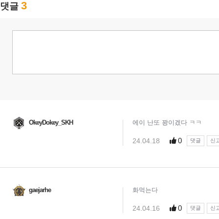
3
댓글
OkeyDokey_SKH
에이 난또 꽝이겠다 ㅋㅋ
0
24.04.18
댓글
신
gaejarhe
화먹는다
0
24.04.16
댓글
신