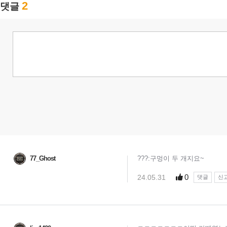
2
댓글
77_Ghost
???:구멍이 두 개지요~
0
24.05.31
댓글
신