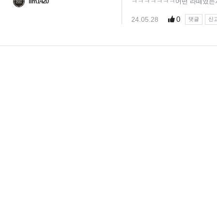
lim1420
ㅋㅋㅋㅋㅋㅋㅋ어떤 라떼였는
0
24.05.28
댓글
신
님
랭킹 정보가
없습니다.